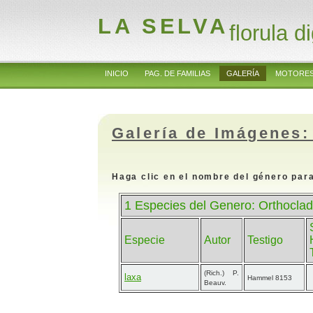
LA SELVA
florula di
INICIO
PAG. DE FAMILIAS
GALERÍA
MOTORES
Galería de Imágenes:
Haga clic en el nombre del género para
1 Especies del Genero: Orthoclad
Especie
Autor
Testigo
(Rich.) P.
laxa
Hammel 8153
Beauv.