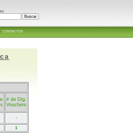
es:
CONTACTOS
ica
e
# de Dig.
es
Vouchers
-
1