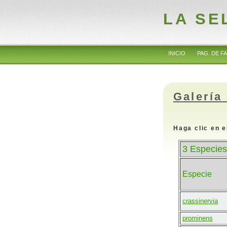
LA SE
INICIO
PAG. DE FA
Galería
Haga clic en e
3 Especies
Especie
crassinervia
prominens