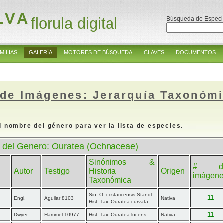
LVA
florula digital
Búsqueda de Especi
MILIAS
GALERÍA
MOTORES DE BÚSQUEDA
CLAVES
DOCUMENTOS
 de Imágenes: Jerarquía Taxonóm
l nombre del género para ver la lista de especies.
 del Genero: Ouratea (Ochnaceae)
Sinónimos &
# d
Autor
Testigo
Historia
Origen
imágen
Taxonómica
Sin. O. costaricensis Standl.,
11
Engl.
Aguilar 8103
Nativa
Hist. Tax. Ouratea curvata
11
Dwyer
Hammel 10977
Hist. Tax. Ouratea lucens
Nativa