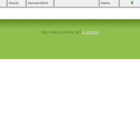
9
Standl.
Hammel 8819
Nativa
2012 FLORULA DIGITAL OET.
E. CASTRO