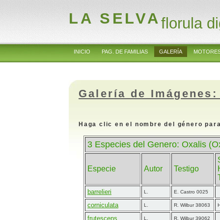
LA SELVA
florula di
INICIO
PAG. DE FAMILIAS
GALERÍA
MOTORES
Galería de Imágenes:
Haga clic en el nombre del género para
3 Especies del Genero: Oxalis (O
Especie
Autor
Testigo
barrelieri
L.
E. Castro 0025
corniculata
L.
R. Wilbur 38063
H
frutescens
L.
R. Wilbur 39062