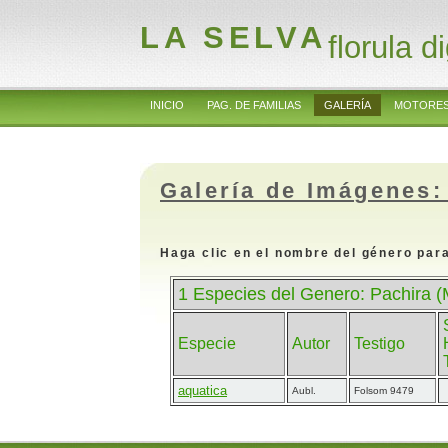
LA SELVA
florula di
INICIO
PAG. DE FAMILIAS
GALERÍA
MOTORES
Galería de Imágenes:
Haga clic en el nombre del género para
1 Especies del Genero: Pachira 
Especie
Autor
Testigo
aquatica
Aubl.
Folsom 9479