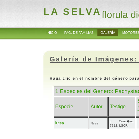
LA SELVA
florula di
INICIO
PAG. DE FAMILIAS
GALERÍA
MOTORES
Galería de Imágenes:
Haga clic en el nombre del género para
1 Especies del Genero: Pachysta
Especie
Autor
Testigo
J. Gonz�lez
lutea
Nees
7712, LSCR.