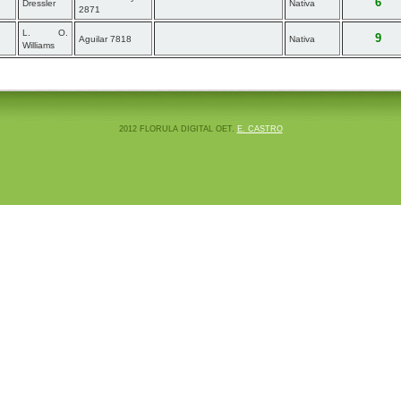
6
Dressler
Nativa
2871
L. O.
9
Aguilar 7818
Nativa
Williams
2012 FLORULA DIGITAL OET.
E. CASTRO