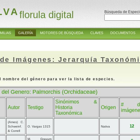
LVA
florula digital
Búsqueda de Especi
MILIAS
GALERÍA
MOTORES DE BÚSQUEDA
CLAVES
DOCUMENTOS
 de Imágenes: Jerarquía Taxonóm
l nombre del género para ver la lista de especies.
 del Genero: Palmorchis (Orchidaceae)
Sinónimos &
# d
Autor
Testigo
Historia
Origen
imágen
Taxonómica
(Ames) C.
12
Schweinf.
O. Vargas 1315
Nativa
& Correll
M. Grayum