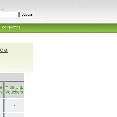
es:
CONTACTOS
ica
e
# de Dig.
es
Vouchers
-