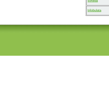
sordida
trilobulata