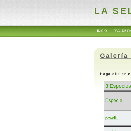
LA SE
INICIO
PAG. DE FA
Galería
Haga clic en e
3 Especies
Especie
powellii