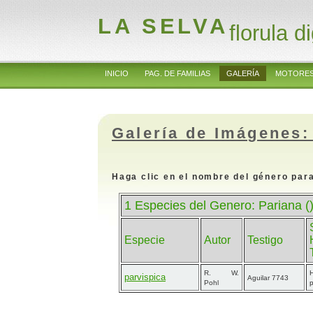
LA SELVA
florula di
INICIO
PAG. DE FAMILIAS
GALERÍA
MOTORES
Galería de Imágenes:
Haga clic en el nombre del género para
1 Especies del Genero: Pariana (
Especie
Autor
Testigo
R. W.
parvispica
Aguilar 7743
Pohl
p