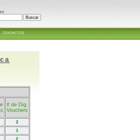
es:
CONTACTOS
ica
e
# de Dig.
es
Vouchers
2
1
2