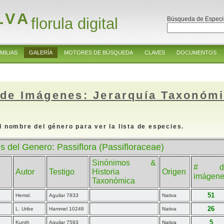
LVA
florula digital
Búsqueda de Especi
MILIAS
GALERÍA
MOTORES DE BÚSQUEDA
CLAVES
DOCUMENTOS
 de Imágenes: Jerarquía Taxonóm
l nombre del género para ver la lista de especies.
s del Genero: Passiflora (Passifloraceae)
Sinónimos &
# d
Autor
Testigo
Historia
Origen
imágen
Taxonómica
51
Hemsl.
Aguilar 7833
Nativa
26
L. Uribe
Hammel 10248
Nativa
5
Kunth
Aguilar 7593
Nativa