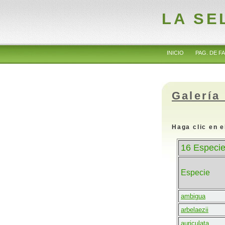
LA SE
INICIO
PAG. DE FA
Galería
Haga clic en e
16 Especie
Especie
ambigua
arbelaezii
auriculata