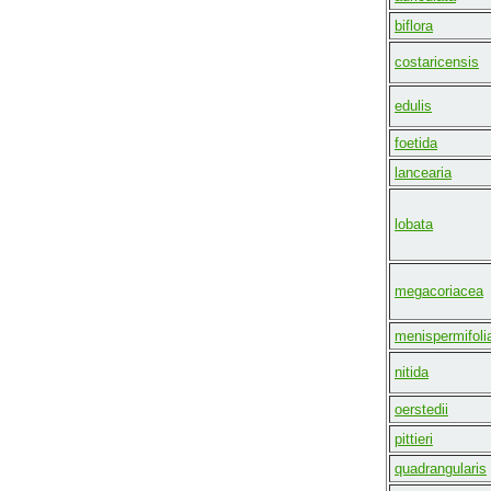
biflora
costaricensis
edulis
foetida
lancearia
lobata
megacoriacea
menispermifoli
nitida
oerstedii
pittieri
quadrangularis