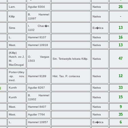
26
Lam.
Aguilar 8304
Nativa
B. Hammel
-
Killip
Nativa
11697
I. Chac�n
13
Sims
Ex�tica
1102
16
L.
Hammel 9107
Nativa
13
Mast.
Hammel 10918
Nativa
(Killip)
Hutch. ex J.
O. Vargas
47
Sin. Tetrastylis lobata Killip.
Nativa
M.
1503
MacDougal
Porter-Utley
12
-sp. nov.
Hammel 9189
Hist. Tax. P. coriacea
Nativa
ined.
a
33
Kunth
Aguilar 8267
Nativa
B. Hammel
15
Kunth
Nativa
11602
9
Mast.
Hammel 8407
Nativa
35
Mast.
Aguilar 7764
Nativa
6
L.
Hammel 10957
Ex�tica