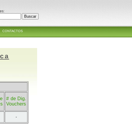
es:
CONTACTOS
ica
e
# de Dig.
es
Vouchers
-