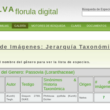
LVA
florula digital
Búsqueda de Especi
MILIAS
GALERÍA
MOTORES DE BÚSQUEDA
CLAVES
DOCUMENTOS
 de Imágenes: Jerarquía Taxonóm
l nombre del género para ver la lista de especies.
 del Genero: Passovia (Loranthaceae)
Sinónimos &
# d
Autor
Testigo
Historia
Origen
imágen
Taxonómica
(Kunth)
Grayum 2769,
Phthirusa pyrifolia (Kunth)
7
Nativa
Tiegh.
DUKE.
Eichler