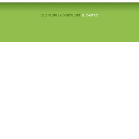
2012 FLORULA DIGITAL OET.
E. CASTRO