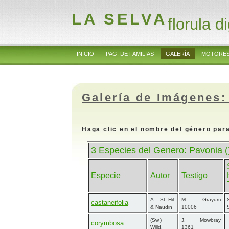
LA SELVA
florula di
INICIO
PAG. DE FAMILIAS
GALERÍA
MOTORES
Galería de Imágenes:
Haga clic en el nombre del género para
3 Especies del Genero: Pavonia (
Especie
Autor
Testigo
A. St.-Hil.
M. Grayum
castaneifolia
& Naudin
10006
(Sw.)
J. Mowbray
corymbosa
Willd.
1361