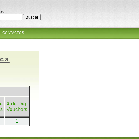
es:
CONTACTOS
ica
e
# de Dig.
es
Vouchers
1