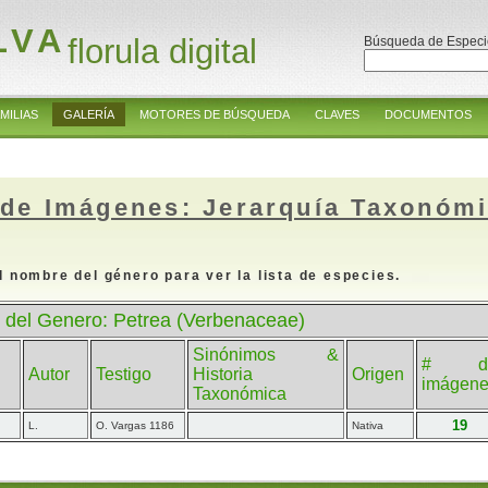
LVA
florula digital
Búsqueda de Especi
MILIAS
GALERÍA
MOTORES DE BÚSQUEDA
CLAVES
DOCUMENTOS
 de Imágenes: Jerarquía Taxonóm
l nombre del género para ver la lista de especies.
 del Genero: Petrea (Verbenaceae)
Sinónimos &
# d
Autor
Testigo
Historia
Origen
imágen
Taxonómica
19
L.
O. Vargas 1186
Nativa