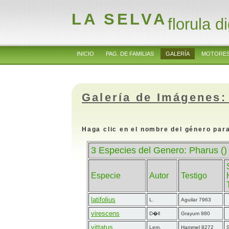
LA SELVA
florula di
INICIO
PAG. DE FAMILIAS
GALERÍA
MOTORES
Galería de Imágenes:
Haga clic en el nombre del género para
3 Especies del Genero: Pharus ()
Especie
Autor
Testigo
latifolius
L.
Aguilar 7963
virescens
D�ll
Grayum 980
vittatus
Lem.
Hammel 8272