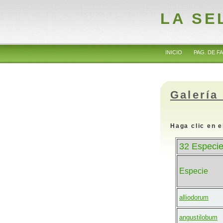
LA SE
INICIO
PAG. DE FA
Galería
Haga clic en e
32 Especie
Especie
alliodorum
angustilobum