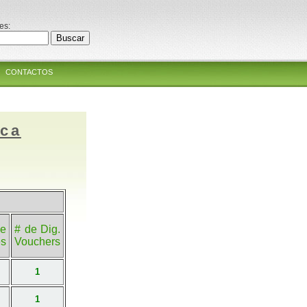
es:
CONTACTOS
ica
e
# de Dig.
es
Vouchers
1
1