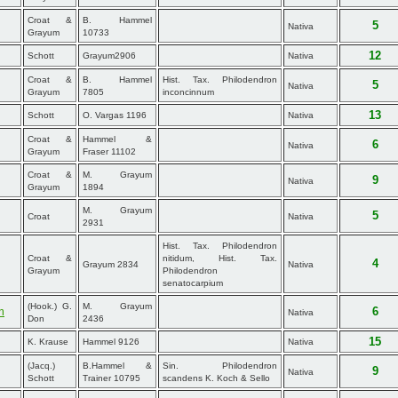
Croat &
B. Hammel
5
Nativa
Grayum
10733
12
Schott
Grayum2906
Nativa
Croat &
B. Hammel
Hist. Tax. Philodendron
5
Nativa
Grayum
7805
inconcinnum
13
Schott
O. Vargas 1196
Nativa
Croat &
Hammel &
6
Nativa
Grayum
Fraser 11102
Croat &
M. Grayum
9
Nativa
Grayum
1894
M. Grayum
5
Croat
Nativa
2931
Hist. Tax. Philodendron
Croat &
nitidum, Hist. Tax.
4
Grayum 2834
Nativa
Grayum
Philodendron
senatocarpium
(Hook.) G.
M. Grayum
m
6
Nativa
Don
2436
15
K. Krause
Hammel 9126
Nativa
(Jacq.)
B.Hammel &
Sin. Philodendron
9
Nativa
Schott
Trainer 10795
scandens K. Koch & Sello