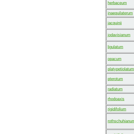
herbaceum
inaequilaterum
jacquinii
jodavisianum
ligulatum
opacum
platypetiolatum
pterotum
radiatum
rhodoaxis
rigidifolium
rothschuhianu