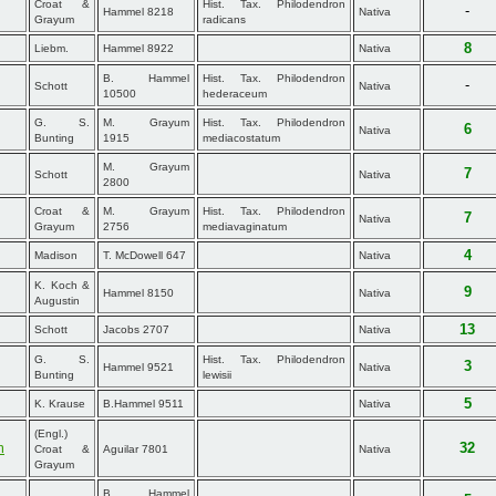
Croat &
Hist. Tax. Philodendron
-
Hammel 8218
Nativa
Grayum
radicans
8
Liebm.
Hammel 8922
Nativa
B. Hammel
Hist. Tax. Philodendron
-
Schott
Nativa
10500
hederaceum
G. S.
M. Grayum
Hist. Tax. Philodendron
6
Nativa
Bunting
1915
mediacostatum
M. Grayum
7
Schott
Nativa
2800
Croat &
M. Grayum
Hist. Tax. Philodendron
7
Nativa
Grayum
2756
mediavaginatum
4
Madison
T. McDowell 647
Nativa
K. Koch &
9
Hammel 8150
Nativa
Augustin
13
Schott
Jacobs 2707
Nativa
G. S.
Hist. Tax. Philodendron
3
Hammel 9521
Nativa
Bunting
lewisii
5
K. Krause
B.Hammel 9511
Nativa
(Engl.)
m
32
Croat &
Aguilar 7801
Nativa
Grayum
B. Hammel