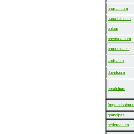
aromaticum
aurantiifolium
bakeri
brevispathum
brunneicaule
cretosum
davidsonii
ensifolium
fragrantissimu
grandipes
hederaceum