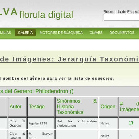
LVA
florula digital
Búsqueda de Especi
MILIAS
GALERÍA
MOTORES DE BÚSQUEDA
CLAVES
DOCUMENTOS
 de Imágenes: Jerarquía Taxonóm
l nombre del género para ver la lista de especies.
s del Genero: Philodendron ()
Sinónimos &
# d
Autor
Testigo
Historia
Origen
imágen
Taxonómica
Croat &
Hist. Tax. Philodendron
13
Aguilar 7938
Nativa
Grayum
pluricostatum
Croat &
M. Grayum
-
Nativa
Grayum
8302