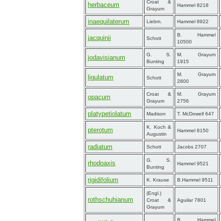
Croat &
herbaceum
Hammel 8218
Grayum
inaequilaterum
Liebm.
Hammel 8922
B. Hammel
jacquinii
Schott
10500
G. S.
M. Grayum
jodavisianum
Bunting
1915
M. Grayum
ligulatum
Schott
2800
Croat &
M. Grayum
opacum
Grayum
2756
platypetiolatum
Madison
T. McDowell 647
K. Koch &
pterotum
Hammel 8150
Augustin
radiatum
Schott
Jacobs 2707
G. S.
rhodoaxis
Hammel 9521
Bunting
rigidifolium
K. Krause
B.Hammel 9511
(Engl.)
rothschuhianum
Croat &
Aguilar 7801
Grayum
B. Hammel