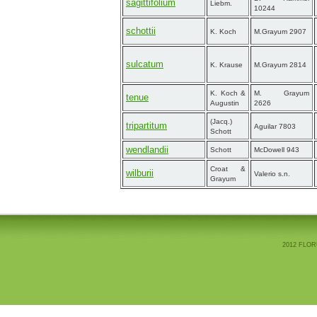
sagittifolium
Liebm.
10244
schottii
K. Koch
M.Grayum 2907
sulcatum
K. Krause
M.Grayum 2814
K. Koch &
M. Grayum
tenue
Augustin
2626
(Jacq.)
tripartitum
Aguilar 7803
Schott
wendlandii
Schott
McDowell 943
Croat &
wilburii
Valerio s.n.
Grayum
2012 FLOR