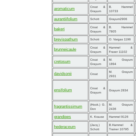
Croat &
B. Hammel
aromaticum
Grayum
10733
aurantiifolium
Schott
Grayum2906
Croat &
B. Hammel
bakeri
Grayum
7805
brevispathum
Schott
O. Vargas 1196
Croat &
Hammel &
brunneicaule
Grayum
Fraser 11102
Croat &
M. Grayum
cretosum
Grayum
1894
M. Grayum
davidsonii
Croat
2931
Croat &
ensifolium
Grayum 2834
Grayum
(Hook.) G.
M. Grayum
fragrantissimum
Don
2436
grandipes
K. Krause
Hammel 9126
(Jacq.)
B.Hammel &
hederaceum
Schott
Trainer 10795