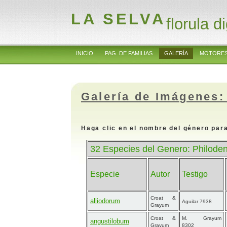
LA SELVA
florula di
INICIO
PAG. DE FAMILIAS
GALERÍA
MOTORES
Galería de Imágenes:
Haga clic en el nombre del género para
32 Especies del Genero: Philode
Especie
Autor
Testigo
Croat &
alliodorum
Aguilar 7938
Grayum
Croat &
M. Grayum
angustilobum
Grayum
8302