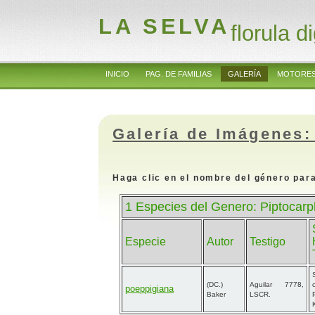
LA SELVA
florula di
INICIO
PAG. DE FAMILIAS
GALERÍA
MOTORES
Galería de Imágenes:
Haga clic en el nombre del género para
1 Especies del Genero: Piptocarp
Especie
Autor
Testigo
(DC.)
Aguilar 7778,
poeppigiana
Baker
LSCR.