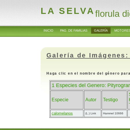
LA SELVA
florula di
INICIO
PAG. DE FAMILIAS
GALERÍA
MOTORES
Galería de Imágenes:
Haga clic en el nombre del género para
1 Especies del Genero: Pityrogr
Especie
Autor
Testigo
calomelanos
(L.) Link
Hammel 10666