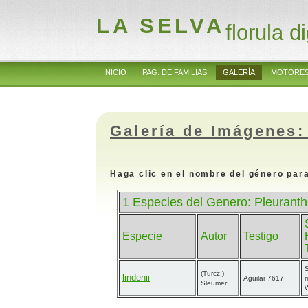
LA SELVA
florula di
INICIO
PAG. DE FAMILIAS
GALERÍA
MOTORES
Galería de Imágenes:
Haga clic en el nombre del género para
1 Especies del Genero: Pleurant
Especie
Autor
Testigo
(Turcz.)
lindenii
Aguilar 7617
Sleumer
W