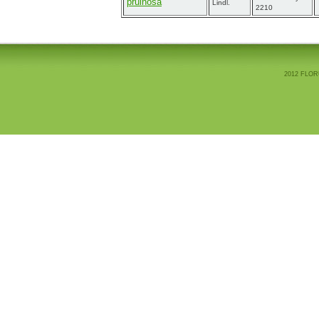
pruinosa
Lindl.
2210
2012 FLOR