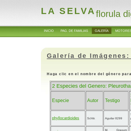
LA SELVA
florula di
INICIO
PAG. DE FAMILIAS
GALERÍA
MOTORES
Galería de Imágenes:
Haga clic en el nombre del género para
2 Especies del Genero: Pleurothal
Especie
Autor
Testigo
phyllocardioides
Schltr.
Aguilar 8299
M. Grayum