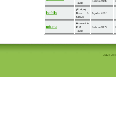
Folsom 9100
Taylor
(Rudge)
latifolia
Roem. &
Aguilar 7838
Schult.
Hammel &
robusta
C.M.
Folsom 9172
Taylor
2012 FLOR