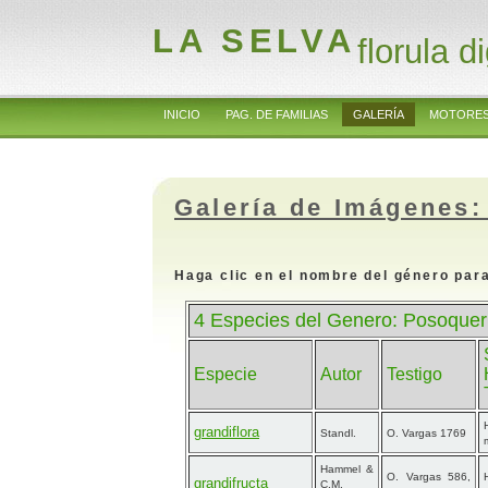
LA SELVA
florula di
INICIO
PAG. DE FAMILIAS
GALERÍA
MOTORES
Galería de Imágenes:
Haga clic en el nombre del género para
4 Especies del Genero: Posoquer
Especie
Autor
Testigo
grandiflora
Standl.
O. Vargas 1769
Hammel &
O. Vargas 586,
grandifructa
C.M.