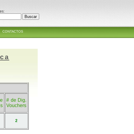
es:
CONTACTOS
ica
e
# de Dig.
es
Vouchers
2