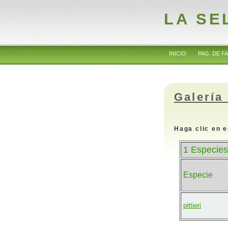
LA SE
INICIO
PAG. DE FA
Galería
Haga clic en e
1 Especies
Especie
pittieri