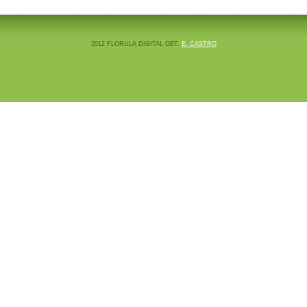
2012 FLORULA DIGITAL OET.
E. CASTRO