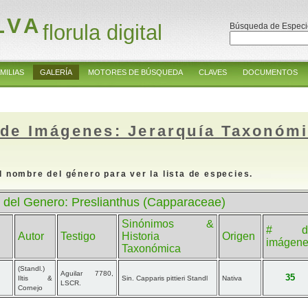
LVA
florula digital
Búsqueda de Especi
MILIAS
GALERÍA
MOTORES DE BÚSQUEDA
CLAVES
DOCUMENTOS
 de Imágenes: Jerarquía Taxonóm
l nombre del género para ver la lista de especies.
 del Genero: Preslianthus (Capparaceae)
Sinónimos &
# d
Autor
Testigo
Historia
Origen
imágen
Taxonómica
(Standl.)
Aguilar 7780,
35
Iltis &
Sin. Capparis pittieri Standl
Nativa
LSCR.
Cornejo