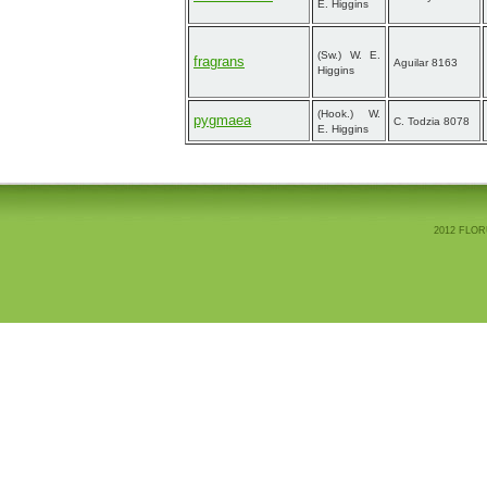
E. Higgins
(Sw.) W. E.
fragrans
Aguilar 8163
Higgins
(Hook.) W.
pygmaea
C. Todzia 8078
E. Higgins
2012 FLOR