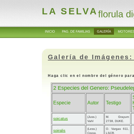
LA SELVA
florula di
INICIO
PAG. DE FAMILIAS
GALERÍA
MOTORES
Galería de Imágenes:
Haga clic en el nombre del género para
2 Especies del Genero: Pseudele
Especie
Autor
Testigo
(Juss.)
M. Grayum
spicatus
Vahl
2738, DUKE.
(Less.)
O. Vargas 611,
spiralis
Cronq.
LSCR.