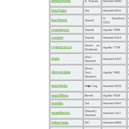
angustiflora
K. Krause
Hammel 9282
brachiata
Sw.
Hammel 8411
G. Hartshorn
buchtienii
Standl.
1521
chagrensis
Standl.
Aguilar 7658
cooperi
Standl.
Hammel 8114
Seem. ex
cyanococca
Aguilar 7739
Dombrain
(Sw.)
elata
Hammel 8187
Hammel
(Donn.
glomerulata
Sm.)
Aguilar 7882
Steyerm.
gracilenta
M�ll. Arg.
Hammel 9552
graciliflora
Benth.
Aguilar 7628
grandis
Sw.
Hammel 9447
(Standl.)
guapilensis
Hammel 1117
Hammel
hebeclada
DC.
Hammel 8985