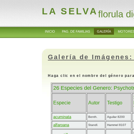
LA SELVA
florula di
INICIO
PAG. DE FAMILIAS
GALERÍA
MOTORES
Galería de Imágenes:
Haga clic en el nombre del género para
26 Especies del Genero: Psychot
Especie
Autor
Testigo
acuminata
Benth.
Aguilar 8200
alfaroana
Standl.
Hammel 8107