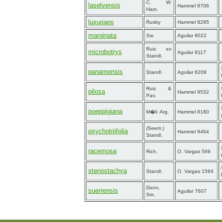
C. W.
laselvensis
Hammel 8706
Ham.
luxurians
Rusby
Hammel 8295
marginata
Sw.
Aguilar 8022
Ruiz ex
microbotrys
Aguilar 8117
Standl.
panamensis
Standl.
Aguilar 8209
Ruiz &
pilosa
Hammel 9532
Pav.
poeppigiana
M�ll. Arg.
Hammel 8180
(Seem.)
psychotriifolia
Hammel 9464
Standl.
racemosa
Rich.
O. Vargas 569
stenostachya
Standl.
O. Vargas 1584
Donn.
suerrensis
Aguilar 7607
Sm.