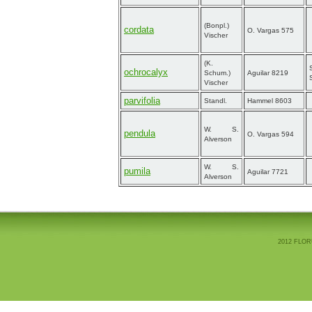
(Bonpl.)
cordata
O. Vargas 575
Vischer
(K.
ochrocalyx
Schum.)
Aguilar 8219
Vischer
parvifolia
Standl.
Hammel 8603
W. S.
pendula
O. Vargas 594
Alverson
W. S.
pumila
Aguilar 7721
Alverson
2012 FLOR