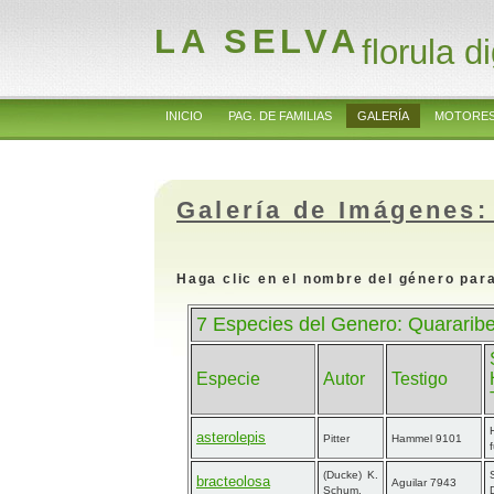
LA SELVA
florula di
INICIO
PAG. DE FAMILIAS
GALERÍA
MOTORES
Galería de Imágenes:
Haga clic en el nombre del género para
7 Especies del Genero: Quararibe
Especie
Autor
Testigo
asterolepis
Pitter
Hammel 9101
(Ducke) K.
bracteolosa
Aguilar 7943
Schum.