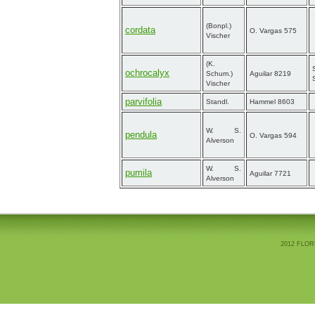
(Bonpl.)
cordata
O. Vargas 575
Vischer
(K.
ochrocalyx
Schum.)
Aguilar 8219
Vischer
parvifolia
Standl.
Hammel 8603
W. S.
pendula
O. Vargas 594
Alverson
W. S.
pumila
Aguilar 7721
Alverson
2012 FLOR