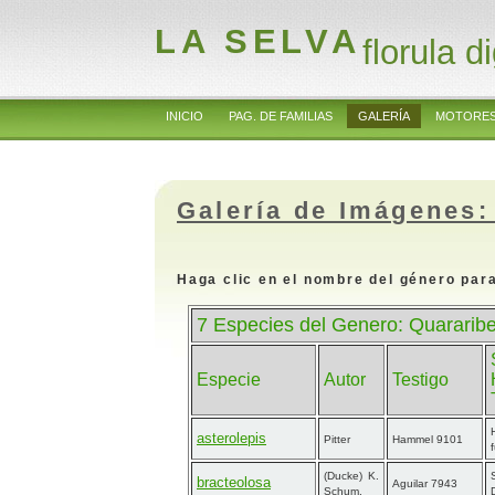
LA SELVA
florula di
INICIO
PAG. DE FAMILIAS
GALERÍA
MOTORES
Galería de Imágenes:
Haga clic en el nombre del género para
7 Especies del Genero: Quararib
Especie
Autor
Testigo
asterolepis
Pitter
Hammel 9101
(Ducke) K.
bracteolosa
Aguilar 7943
Schum.