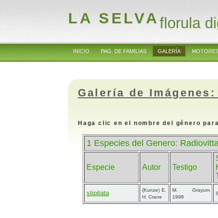
LA SELVA
florula di
INICIO
PAG. DE FAMILIAS
GALERÍA
MOTORES
Galería de Imágenes:
Haga clic en el nombre del género para
1 Especies del Genero: Radiovitta
Especie
Autor
Testigo
(Kunze) E.
M. Grayum
stipitata
S
H. Crane
1998