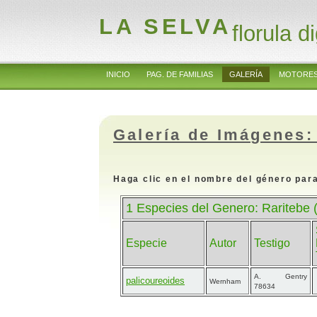
LA SELVA
florula di
INICIO
PAG. DE FAMILIAS
GALERÍA
MOTORES
Galería de Imágenes:
Haga clic en el nombre del género para
1 Especies del Genero: Raritebe
Especie
Autor
Testigo
A. Gentry
palicoureoides
Wernham
78634