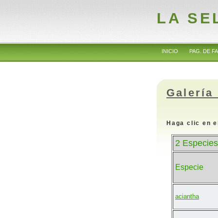
LA SE
INICIO
PAG. DE FA
Galería
Haga clic en e
2 Especies
Especie
aciantha