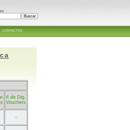
es:
CONTACTOS
ica
e
# de Dig.
es
Vouchers
-