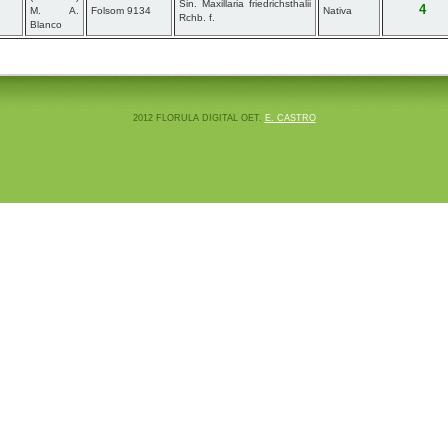
Sin. Maxillaria friedrichsthalii
4
M. A.
Folsom 9134
Nativa
Rchb. f.
Blanco
2012 FLORULA DIGITAL OET.
E. CASTRO