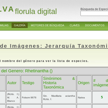
LVA
florula digital
Búsqueda de Especi
MILIAS
GALERÍA
MOTORES DE BÚSQUEDA
CLAVES
DOCUMENTOS
 de Imágenes: Jerarquía Taxonóm
l nombre del género para ver la lista de especies.
 del Genero: Rhetinantha ()
Sinónimos &
# d
Autor
Testigo
Historia
Origen
imágen
Taxonómica
(Rchb. f.)
Sin. Maxillaria aciantha
5
M. A.
Folsom 9676
Nativa
Rchb. f.
Blanco
(Rchb. f.)