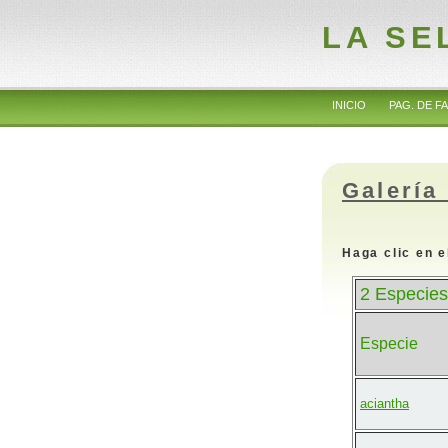
LA SE
INICIO
PAG. DE FA
Galería
Haga clic en e
2 Especies
Especie
aciantha