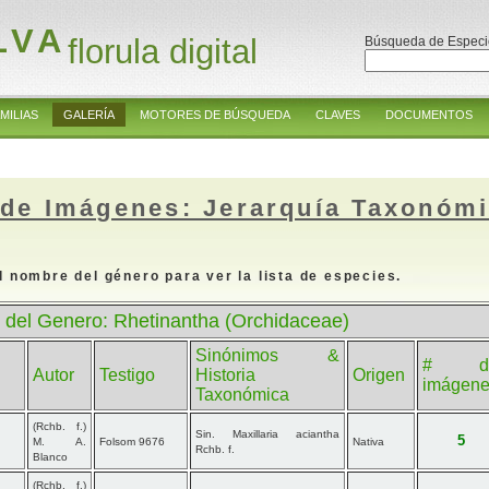
LVA
florula digital
Búsqueda de Especi
MILIAS
GALERÍA
MOTORES DE BÚSQUEDA
CLAVES
DOCUMENTOS
 de Imágenes: Jerarquía Taxonóm
l nombre del género para ver la lista de especies.
 del Genero: Rhetinantha (Orchidaceae)
Sinónimos &
# d
Autor
Testigo
Historia
Origen
imágen
Taxonómica
(Rchb. f.)
Sin. Maxillaria aciantha
5
M. A.
Folsom 9676
Nativa
Rchb. f.
Blanco
(Rchb. f.)