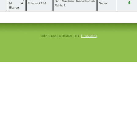
Sin. Maxillaria friedrichsthalii
4
M. A.
Folsom 9134
Nativa
Rchb. f.
Blanco
2012 FLORULA DIGITAL OET.
E. CASTRO