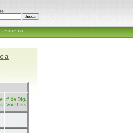
es:
CONTACTOS
ica
e
# de Dig.
es
Vouchers
-