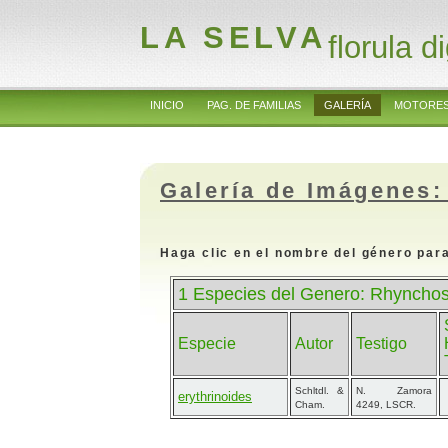
LA SELVA
florula di
INICIO
PAG. DE FAMILIAS
GALERÍA
MOTORES
Galería de Imágenes:
Haga clic en el nombre del género para
1 Especies del Genero: Rhynchosi
Especie
Autor
Testigo
Schltdl. &
N. Zamora
erythrinoides
Cham.
4249, LSCR.