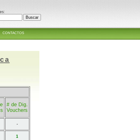
es:
CONTACTOS
ica
e
# de Dig.
es
Vouchers
-
1