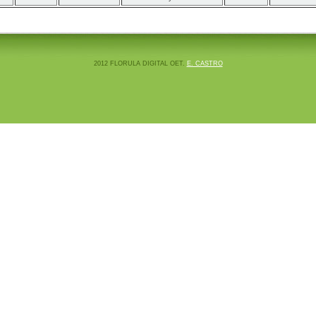
2012 FLORULA DIGITAL OET.
E. CASTRO