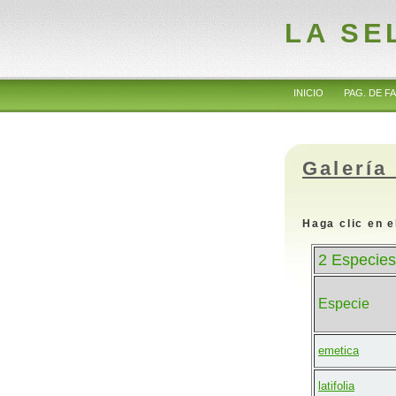
LA SE
INICIO
PAG. DE FA
Galería
Haga clic en e
2 Especies
Especie
emetica
latifolia