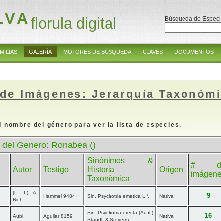
LVA
florula digital
Búsqueda de Especi
MILIAS
GALERÍA
MOTORES DE BÚSQUEDA
CLAVES
DOCUMENTOS
 de Imágenes: Jerarquía Taxonóm
l nombre del género para ver la lista de especies.
 del Genero: Ronabea ()
Sinónimos &
# d
Autor
Testigo
Historia
Origen
imágen
Taxonómica
(L. f.) A.
9
Hammel 9484
Sin. Psychotria emetica L.f.
Nativa
Rich.
Sin. Psychotria erecta (Aubl.)
16
Aubl.
Aguilar 8159
Nativa
Standl. & Steyerm.