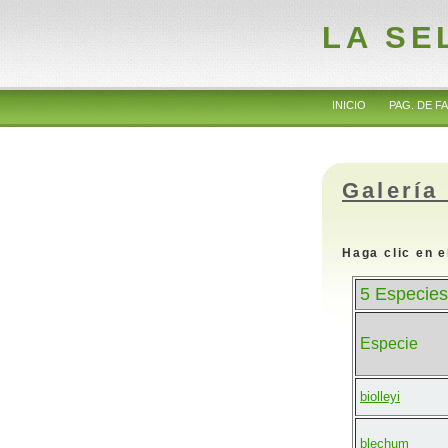
LA SE
INICIO
PAG. DE FA
Galería
Haga clic en e
5 Especies
Especie
biolleyi
blechum