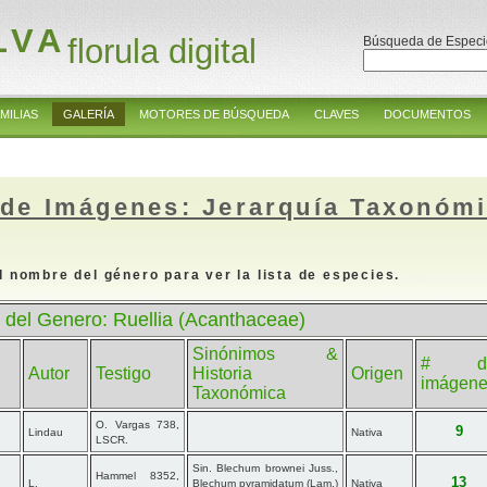
LVA
florula digital
Búsqueda de Especi
MILIAS
GALERÍA
MOTORES DE BÚSQUEDA
CLAVES
DOCUMENTOS
 de Imágenes: Jerarquía Taxonóm
l nombre del género para ver la lista de especies.
 del Genero: Ruellia (Acanthaceae)
Sinónimos &
# d
Autor
Testigo
Historia
Origen
imágen
Taxonómica
O. Vargas 738,
9
Lindau
Nativa
LSCR.
Sin. Blechum brownei Juss.,
Hammel 8352,
13
L.
Blechum pyramidatum (Lam.)
Nativa