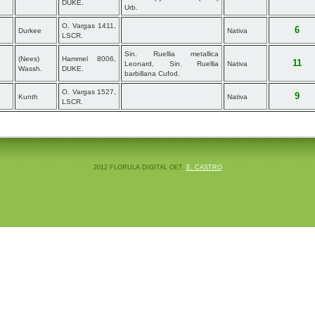
DUKE.
Urb.
O. Vargas 1411,
6
Durkee
Nativa
LSCR.
Sin. Ruellia metallica
(Nees)
Hammel 8006,
11
Leonard, Sin. Ruellia
Nativa
Wassh.
DUKE.
barbillana Cufod.
O. Vargas 1527,
9
Kunth
Nativa
LSCR.
2012 FLORULA DIGITAL OET.
E. CASTRO