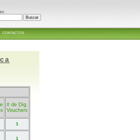
es:
CONTACTOS
ica
e
# de Dig.
es
Vouchers
1
1