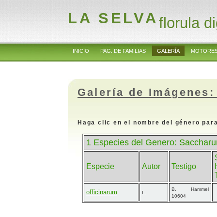
LA SELVA
florula di
INICIO
PAG. DE FAMILIAS
GALERÍA
MOTORES
Galería de Imágenes:
Haga clic en el nombre del género para
1 Especies del Genero: Sacchar
Especie
Autor
Testigo
B. Hammel
officinarum
L.
10604