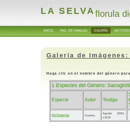
LA SELVA
florula di
INICIO
PAG. DE FAMILIAS
GALERÍA
MOTORES
Galería de Imágenes:
Haga clic en el nombre del género para
1 Especies del Genero: Sacoglott
Especie
Autor
Testigo
Aguilar 8091,
trichogyna
Cuatrec.
LSCR.