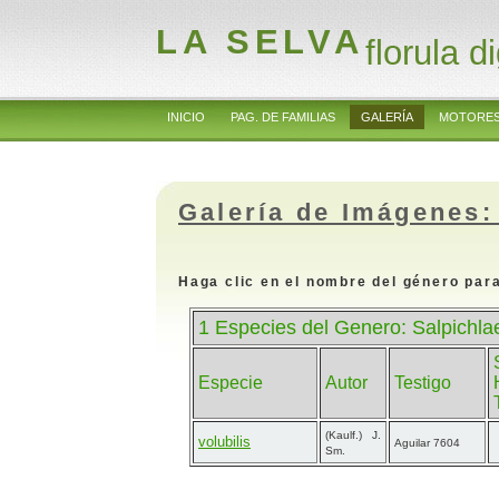
LA SELVA
florula di
INICIO
PAG. DE FAMILIAS
GALERÍA
MOTORES
Galería de Imágenes:
Haga clic en el nombre del género para
1 Especies del Genero: Salpichl
Especie
Autor
Testigo
(Kaulf.) J.
volubilis
Aguilar 7604
Sm.