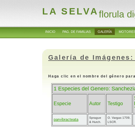
LA SELVA
florula di
INICIO
PAG. DE FAMILIAS
GALERÍA
MOTORES
Galería de Imágenes:
Haga clic en el nombre del género para
1 Especies del Genero: Sanchezi
Especie
Autor
Testigo
Sprague
O. Vargas 1709,
parvibracteata
& Hutch.
LSCR.