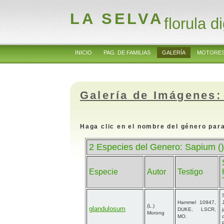
LA SELVA
florula di
INICIO
PAG. DE FAMILIAS
GALERÍA
MOTORES
Galería de Imágenes:
Haga clic en el nombre del género para
2 Especies del Genero: Sapium ()
Especie
Autor
Testigo
Hammel 10947,
(L.)
glandulosum
DUKE, LSCR,
Morong
MO.