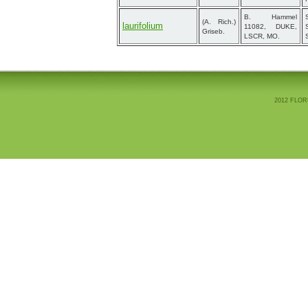
B. Hammel
(A. Rich.)
laurifolium
11082, DUKE,
Griseb.
LSCR, MO.
2012 FLOR