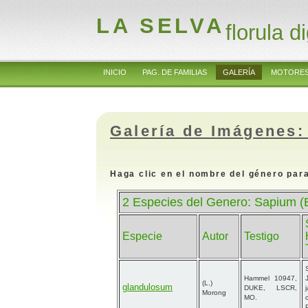
LA SELVA
florula di
INICIO
PAG. DE FAMILIAS
GALERÍA
MOTORES
Galería de Imágenes:
Haga clic en el nombre del género para
2 Especies del Genero: Sapium (
Especie
Autor
Testigo
Hammel 10947,
(L.)
glandulosum
DUKE, LSCR,
Morong
MO.