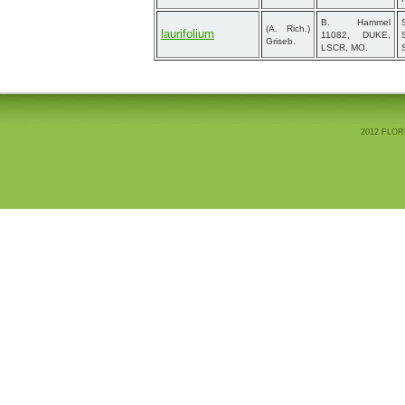
B. Hammel
(A. Rich.)
laurifolium
11082, DUKE,
Griseb.
LSCR, MO.
2012 FLOR