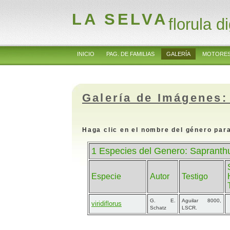
LA SELVA
florula di
INICIO
PAG. DE FAMILIAS
GALERÍA
MOTORES
Galería de Imágenes:
Haga clic en el nombre del género para
1 Especies del Genero: Saprant
Especie
Autor
Testigo
G. E.
Aguilar 8000,
viridiflorus
Schatz
LSCR.