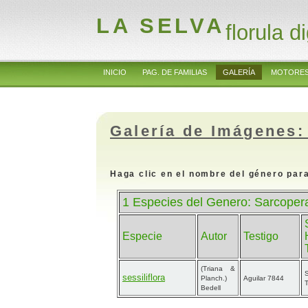
LA SELVA
florula di
INICIO
PAG. DE FAMILIAS
GALERÍA
MOTORES
Galería de Imágenes:
Haga clic en el nombre del género para
1 Especies del Genero: Sarcoper
Especie
Autor
Testigo
(Triana &
sessiliflora
Planch.)
Aguilar 7844
T
Bedell