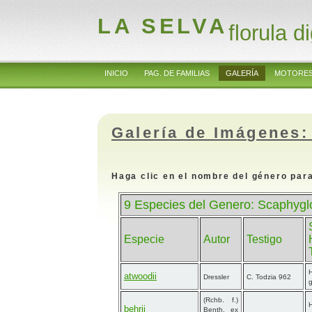
LA SELVA
florula di
INICIO
PAG. DE FAMILIAS
GALERÍA
MOTORES
Galería de Imágenes:
Haga clic en el nombre del género para
9 Especies del Genero: Scaphyglo
Especie
Autor
Testigo
atwoodii
Dressler
C. Todzia 962
g
(Rchb. f.)
behrii
Benth. ex