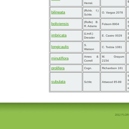
g
Hemsl.
(Rchb. f.)
bilineata
O. Vargas 2078
Schltr.
(Rolfe) B.
S
boliviensis
Folsom 8904
R. Adams
S
(Lindl.)
imbricata
E. Castro 0029
Dressler
(
S.
longicaulis
C. Todzia 1081
Watson
Ames &
M. Grayum
minutiflora
Correll
2154
prolifera
Cogn.
Richardson 161
s
subulata
Schltr.
Attwood 85-89
H
r
2012 FLOR