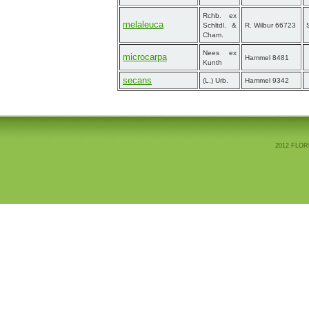
Rchb. ex
melaleuca
Schltdl. &
R. Wilbur 66723
Cham.
Nees ex
microcarpa
Hammel 8481
Kunth
secans
(L.) Urb.
Hammel 9342
2012 FLOR