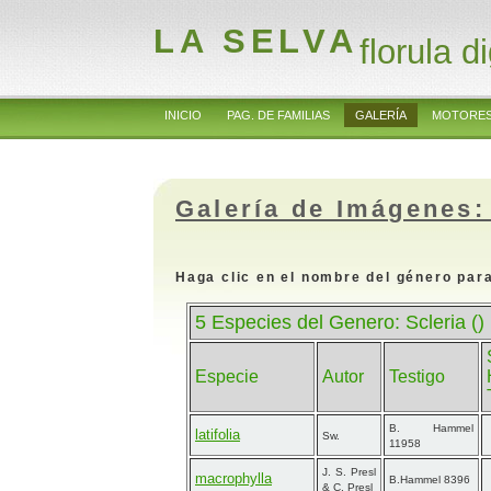
LA SELVA
florula di
INICIO
PAG. DE FAMILIAS
GALERÍA
MOTORES
Galería de Imágenes:
Haga clic en el nombre del género para
5 Especies del Genero: Scleria ()
Especie
Autor
Testigo
B. Hammel
latifolia
Sw.
11958
J. S. Presl
macrophylla
B.Hammel 8396
& C. Presl