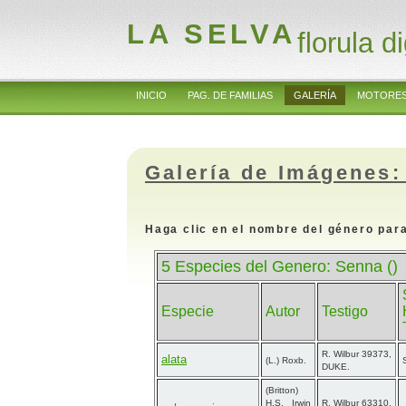
LA SELVA
florula di
INICIO
PAG. DE FAMILIAS
GALERÍA
MOTORES
Galería de Imágenes:
Haga clic en el nombre del género para
5 Especies del Genero: Senna ()
Especie
Autor
Testigo
R. Wilbur 39373,
alata
(L.) Roxb.
DUKE.
(Britton)
H.S. Irwin
R. Wilbur 63310,