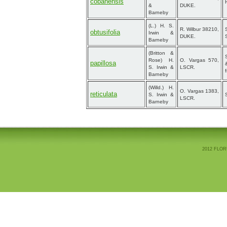
cobanensis
&
DUKE.
Barneby
(L.) H. S.
R. Wilbur 38210,
obtusifolia
Irwin &
DUKE.
Barneby
(Britton &
Rose) H.
O. Vargas 570,
papillosa
S. Irwin &
LSCR.
Barneby
(Willd.) H.
O. Vargas 1383,
reticulata
S. Irwin &
LSCR.
Barneby
2012 FLOR