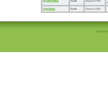
pyramidata
Radlk.
Grayum 2753
rhombea
Radlk
Chacon 1293
2012 FLOR