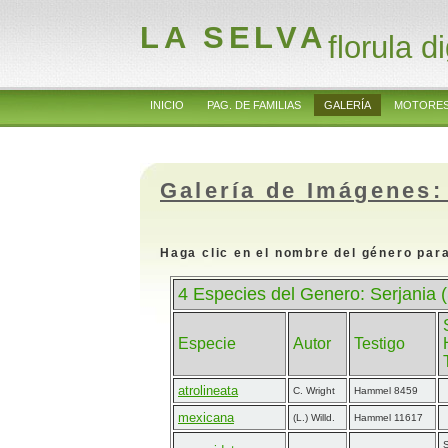
LA SELVA
florula di
INICIO
PAG. DE FAMILIAS
GALERÍA
MOTORES
Galería de Imágenes:
Haga clic en el nombre del género para
4 Especies del Genero: Serjania
Especie
Autor
Testigo
atrolineata
C. Wright
Hammel 8459
mexicana
(L.) Willd.
Hammel 11617