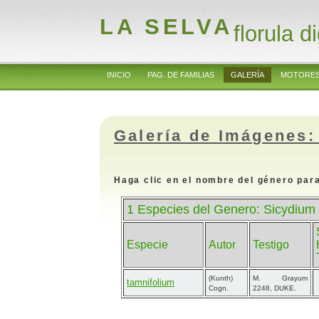
LA SELVA
florula di
INICIO
PAG. DE FAMILIAS
GALERÍA
MOTORES
Galería de Imágenes:
Haga clic en el nombre del género para
1 Especies del Genero: Sicydium
Especie
Autor
Testigo
(Kunth)
M. Grayum
tamnifolium
Cogn.
2248, DUKE.