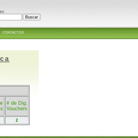
es:
CONTACTOS
ica
e
# de Dig.
es
Vouchers
2