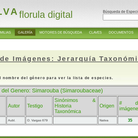
LVA
florula digital
Búsqueda de Especi
MILIAS
GALERÍA
MOTORES DE BÚSQUEDA
CLAVES
DOCUMENTOS
 de Imágenes: Jerarquía Taxonóm
l nombre del género para ver la lista de especies.
 del Genero: Simarouba (Simaroubaceae)
Sinónimos &
# d
Autor
Testigo
Historia
Origen
imágen
Taxonómica
35
Aubl.
O. Vargas 679
Nativa