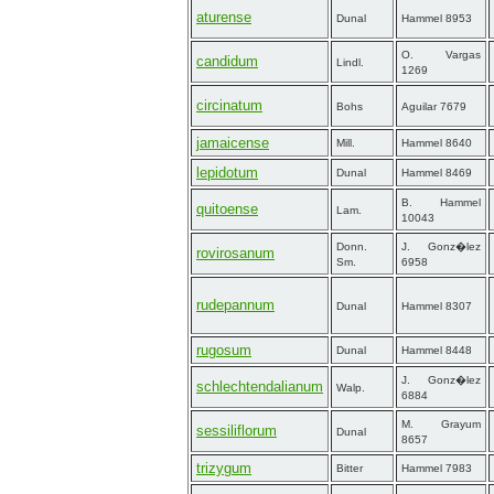
aturense
Dunal
Hammel 8953
O. Vargas
candidum
Lindl.
1269
circinatum
Bohs
Aguilar 7679
jamaicense
Mill.
Hammel 8640
lepidotum
Dunal
Hammel 8469
B. Hammel
quitoense
Lam.
10043
Donn.
J. Gonz�lez
rovirosanum
Sm.
6958
rudepannum
Dunal
Hammel 8307
rugosum
Dunal
Hammel 8448
J. Gonz�lez
schlechtendalianum
Walp.
6884
M. Grayum
sessiliflorum
Dunal
8657
trizygum
Bitter
Hammel 7983