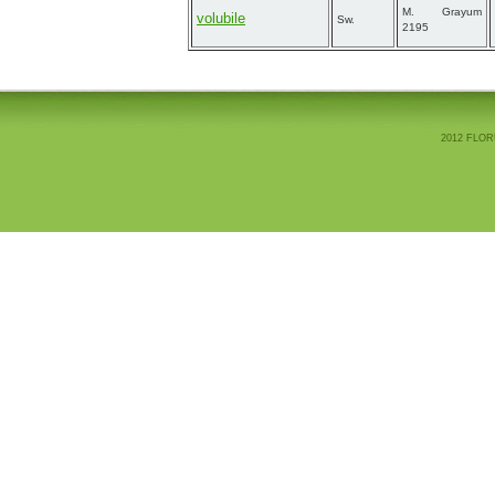
M. Grayum
volubile
Sw.
2195
2012 FLOR