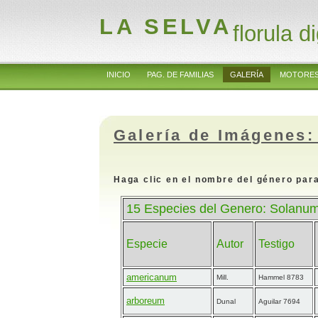
LA SELVA
florula di
INICIO
PAG. DE FAMILIAS
GALERÍA
MOTORES
Galería de Imágenes:
Haga clic en el nombre del género para
15 Especies del Genero: Solanu
Especie
Autor
Testigo
americanum
Mill.
Hammel 8783
arboreum
Dunal
Aguilar 7694