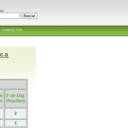
es:
CONTACTOS
ica
e
# de Dig.
es
Vouchers
2
2