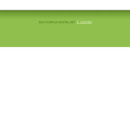
2012 FLORULA DIGITAL OET.
E. CASTRO