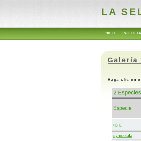
LA SE
INICIO
PAG. DE FA
Galería
Haga clic en e
2 Especies
Especie
gilgii
sympetala