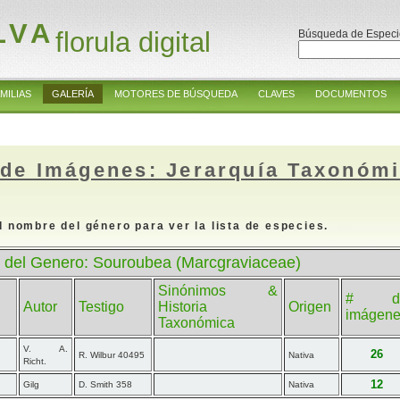
LVA
florula digital
Búsqueda de Especi
MILIAS
GALERÍA
MOTORES DE BÚSQUEDA
CLAVES
DOCUMENTOS
 de Imágenes: Jerarquía Taxonóm
l nombre del género para ver la lista de especies.
 del Genero: Souroubea (Marcgraviaceae)
Sinónimos &
# d
Autor
Testigo
Historia
Origen
imágen
Taxonómica
V. A.
26
R. Wilbur 40495
Nativa
Richt.
12
Gilg
D. Smith 358
Nativa