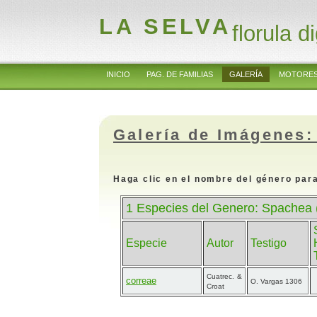
LA SELVA
florula di
INICIO
PAG. DE FAMILIAS
GALERÍA
MOTORES
Galería de Imágenes:
Haga clic en el nombre del género para
1 Especies del Genero: Spachea 
Especie
Autor
Testigo
Cuatrec. &
correae
O. Vargas 1306
Croat