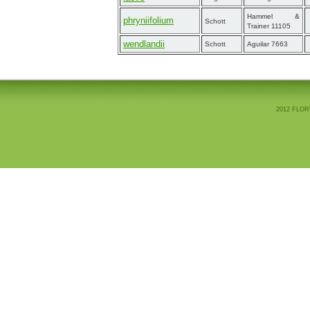
Hammel &
phryniifolium
Schott
Trainer 11105
wendlandii
Schott
Aguilar 7663
2012 FLOR