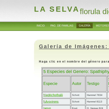
LA SELVA
florula di
INICIO
PAG. DE FAMILIAS
GALERÍA
MOTORES
Galería de Imágenes:
Haga clic en el nombre del género para
5 Especies del Genero: Spathiphy
Especie
Autor
Testigo
friedrichsthalii
Schott
Hammel 7834
fulvovirens
Schott
Hammel 8113
laeve
Engl.
O. Vargas 624